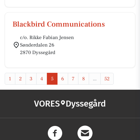
Blackbird Communications
c/o. Rikke Fabian Jensen
Sønderdalen 26
2870 Dyssegård
1
2
3
4
5
6
7
8
...
52
VORES
Dyssegård