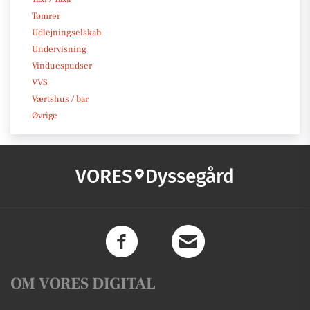
Tømrer
Udlejningselskab
Undervisning
Vinduespudser
VVS
Værtshus / bar
Øvrige
VORES
Dyssegård
OM VORES DIGITAL