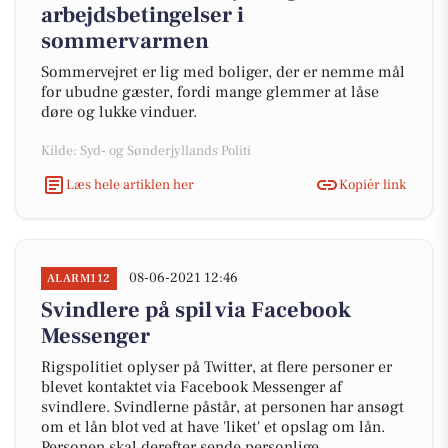
arbejdsbetingelser i
sommervarmen
Sommervejret er lig med boliger, der er nemme mål
for ubudne gæster, fordi mange glemmer at låse
døre og lukke vinduer.
Kilde: Syd- og Sønderjyllands Politi
Læs hele artiklen her
Kopiér link
08-06-2021 12:46
ALARM112
Svindlere på spil via Facebook
Messenger
Rigspolitiet oplyser på Twitter, at flere personer er
blevet kontaktet via Facebook Messenger af
svindlere. Svindlerne påstår, at personen har ansøgt
om et lån blot ved at have 'liket' et opslag om lån.
Personen skal derefter sende personlige