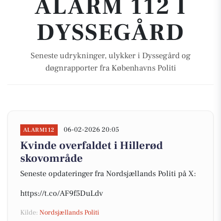
ALARM 112 I
DYSSEGÅRD
Seneste udrykninger, ulykker i Dyssegård og
døgnrapporter fra Københavns Politi
06-02-2026 20:05
ALARM112
Kvinde overfaldet i Hillerød
skovområde
Seneste opdateringer fra Nordsjællands Politi på X:
https://t.co/AF9f5DuLdv
Kilde:
Nordsjællands Politi