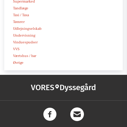
Supermarked
Tandlæge
Taxi / Taxa
Tømrer
Udlejningselskab
Undervisning
Vinduespudser
VVS
Værtshus / bar
Øvrige
VORES
Dyssegård