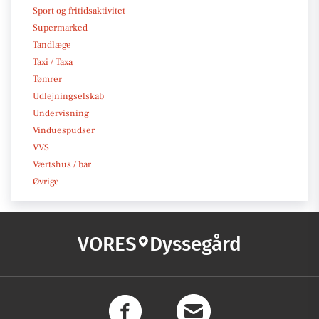
Sport og fritidsaktivitet
Supermarked
Tandlæge
Taxi / Taxa
Tømrer
Udlejningselskab
Undervisning
Vinduespudser
VVS
Værtshus / bar
Øvrige
VORES
Dyssegård