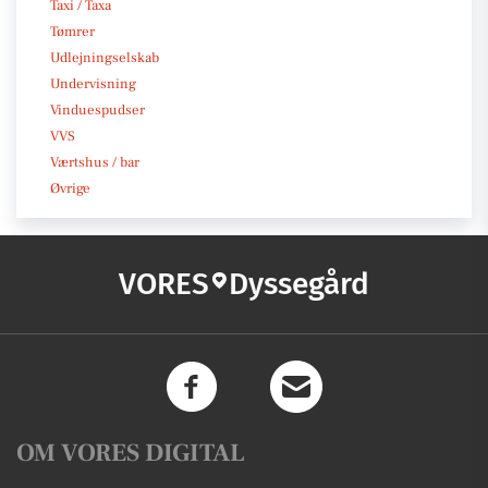
Taxi / Taxa
Tømrer
Udlejningselskab
Undervisning
Vinduespudser
VVS
Værtshus / bar
Øvrige
VORES
Dyssegård
OM VORES DIGITAL