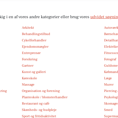
kig i en af vores andre kategorier eller brug vores
udvidet søgni
Arkitekt
Autoværk
Behandlingstilbud
Børneha
Cykelforhandler
Detailha
Ejendomsmægler
Elektrike
Entreprenør
Fitnessc
Forsikring
Fotograf
Gartner
Guldsmed
Kunst og galleri
Købmand
Køreskole
Læge
Massage
Murer
kring
Organisation og forening
Piercing 
Planteskole / blomsterhandler
Psykolog
Restaurant og café
Skomage
Skønheds- og hudpleje
Smed
Sport og fritidsaktivitet
Superma