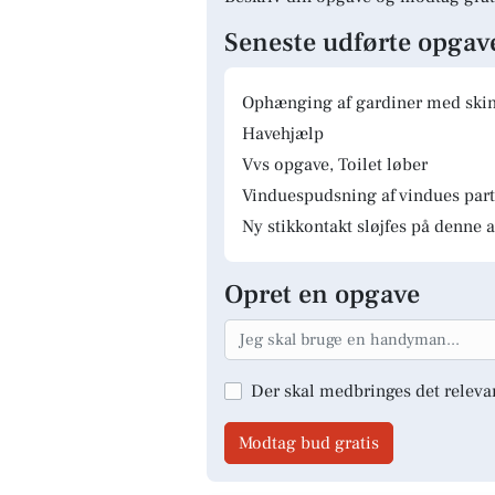
Seneste udførte opgav
Ophænging af gardiner med skinn
Havehjælp
Vvs opgave, Toilet løber
Vinduespudsning af vindues parti
Ny stikkontakt sløjfes på denne a
Opret en opgave
Der skal medbringes det releva
Modtag bud gratis