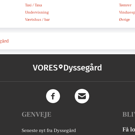
Taxi / Taxa
Tømrer
Undervisning
Vindues
Værtshus / bar
Øvrige
egård
VORES
Dyssegård
GENVEJE
BLI
Få l
Seneste nyt fra Dyssegård