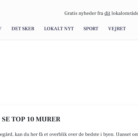
Gratis nyheder fra
dit
lokalområde
V
DET SKER
LOKALT NYT
SPORT
VEJRET
 SE TOP 10 MURER
egård, kan du her få et overblik over de bedste i byen. Uanset o