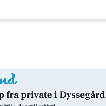
lp fra private i Dyssegård
is bud fra lokale med Handyhand.