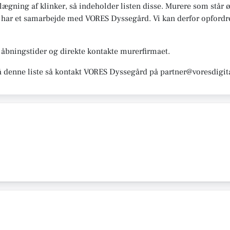
vlægning af klinker, så indeholder listen disse. Murere som står øv
e har et samarbejde med VORES Dyssegård. Vi kan derfor opfordre t
åbningstider og direkte kontakte murerfirmaet.
å denne liste så kontakt VORES Dyssegård på partner@voresdigit