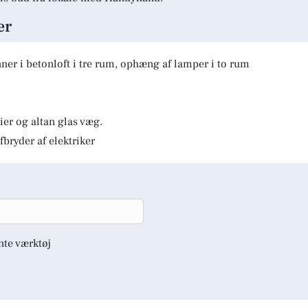
er
er i betonloft i tre rum, ophæng af lamper i to rum
er og altan glas væg.
fbryder af elektriker
nte værktøj