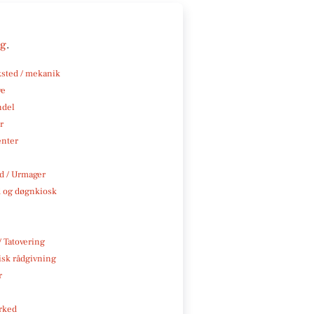
ng
.
sted / mekanik
ve
ndel
r
enter
 / Urmager
 og døgnkiosk
/ Tatovering
isk rådgivning
r
rked