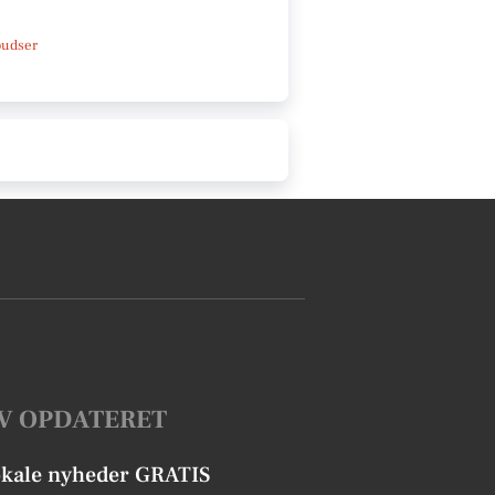
pudser
V OPDATERET
okale nyheder GRATIS