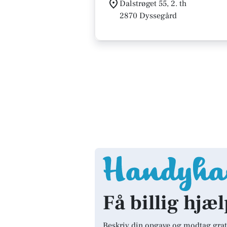
Dalstrøget 55, 2. th
2870 Dyssegård
Få billig hjæ
Beskriv din opgave og modtag grat