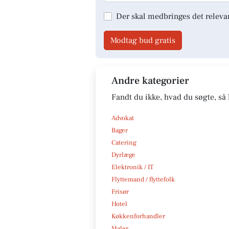
Der skal medbringes det releva
Modtag bud gratis
Andre kategorier
Fandt du ikke, hvad du søgte, så 
Advokat
Bager
Catering
Dyrlæge
Elektronik / IT
Flyttemand / flyttefolk
Frisør
Hotel
Køkkenforhandler
Maler