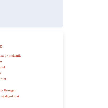
ng
.
sted / mekanik
ve
ndel
r
enter
 / Urmager
 og døgnkiosk