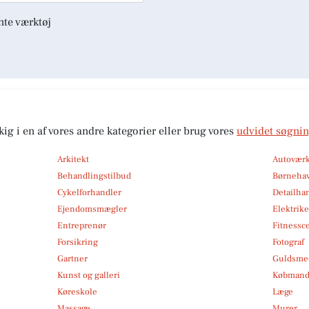
nte værktøj
kig i en af vores andre kategorier eller brug vores
udvidet søgni
Arkitekt
Autoværk
Behandlingstilbud
Børneha
Cykelforhandler
Detailha
Ejendomsmægler
Elektrike
Entreprenør
Fitnessc
Forsikring
Fotograf
Gartner
Guldsmed
Kunst og galleri
Købmand
Køreskole
Læge
Massage
Murer