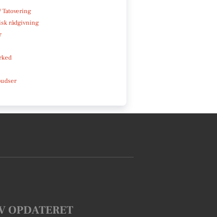
/ Tatovering
isk rådgivning
r
rked
pudser
V OPDATERET