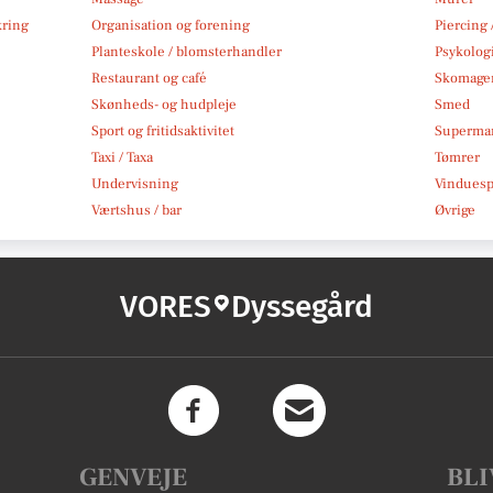
kring
Organisation og forening
Piercing 
Planteskole / blomsterhandler
Psykolog
Restaurant og café
Skomage
Skønheds- og hudpleje
Smed
Sport og fritidsaktivitet
Superma
Taxi / Taxa
Tømrer
Undervisning
Vindues
Værtshus / bar
Øvrige
VORES
Dyssegård
GENVEJE
BLI