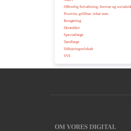
Offentlig forvaltning, forsvar og socialsi
Pizzeria, grillbar, isbar mm.
Rengøring
Skrædder
Speciallæge
Tandlæge
Udlejningselskab
VVS
OM VORES DIGITAL