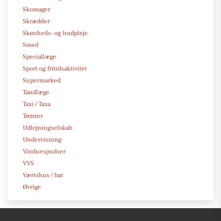
Skomager
Skrædder
Skønheds- og hudpleje
Smed
Speciallæge
Sport og fritidsaktivitet
Supermarked
Tandlæge
Taxi / Taxa
Tømrer
Udlejningselskab
Undervisning
Vinduespudser
VVS
Værtshus / bar
Øvrige