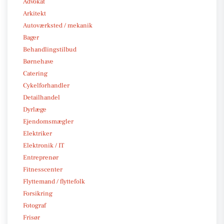
Advokat
Arkitekt
Autoværksted / mekanik
Bager
Behandlingstilbud
Børnehave
Catering
Cykelforhandler
Detailhandel
Dyrlæge
Ejendomsmægler
Elektriker
Elektronik / IT
Entreprenør
Fitnesscenter
Flyttemand / flyttefolk
Forsikring
Fotograf
Frisør