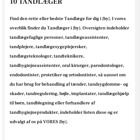
10 TANDLÆGER
Find den rette
eller bedste Tandlæge
for dig i [
by
]. I vores
overblik finder du Tandlæger i [
by
].
Oversigten indeholder
tandlægefaglige personer, tandlægeassistenter,
tandplejere, tandlægesygeplejersker,
tandlægeteknologer, tandteknikere,
tandhygiejneassistenter, oral kirurger, parodontologer,
endodontister, protetiker og ortodontister, så
uanset om
du har brug for behandling af tænder, tandsygdomme- og
skader, tandregulering, bøjle, implantater, tandlægehjælp
til børn, tandblegning eller forhandlere af
tandhygiejneprodukter
, indeholder listen disse
og er
udvalgt af os på VORES [
by
]
.