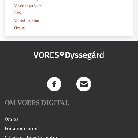
Vinduespudser
VVS
Værtshus / bar
Øvrige
VORES
Dyssegård
OM VORES DIGITAL
Om os
For annoncører
Vilkår og Privatlivspolitik