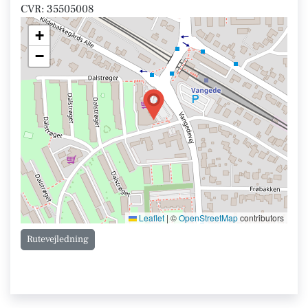
CVR: 35505008
+
−
Leaflet
|
©
OpenStreetMap
contributors
Rutevejledning