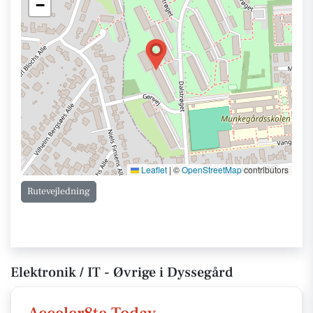
−
Leaflet
|
©
OpenStreetMap
contributors
Rutevejledning
Elektronik / IT - Øvrige i Dyssegård