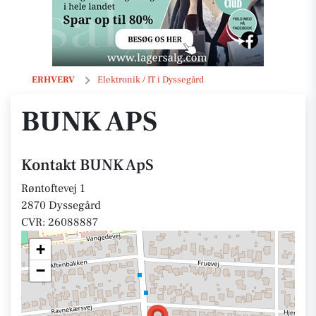
BUNK ApS
ERHVERV
Elektronik / IT i Dyssegård
BUNK APS
Kontakt BUNK ApS
Røntoftevej 1
2870 Dyssegård
CVR: 26088887
+
−