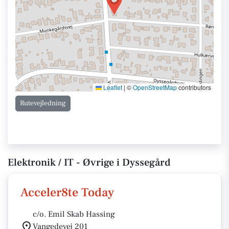
Leaflet
|
©
OpenStreetMap
contributors
Rutevejledning
Elektronik / IT - Øvrige i Dyssegård
Acceler8te Today
c/o. Emil Skab Hassing
Vangedevej 201