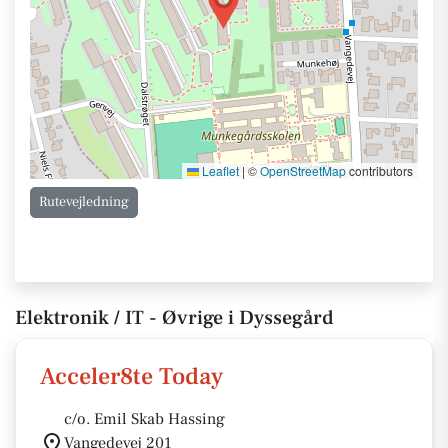
Leaflet
|
©
OpenStreetMap
contributors
Rutevejledning
Elektronik / IT - Øvrige i Dyssegård
Acceler8te Today
c/o. Emil Skab Hassing
Vangedevej 201