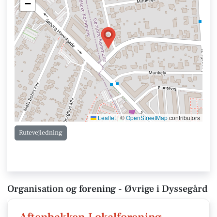
−
Leaflet
|
©
OpenStreetMap
contributors
Rutevejledning
Organisation og forening - Øvrige i Dyssegård