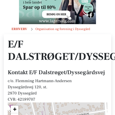
E/F Dalstrøget/Dyssegårdsvej
ERHVERV
Organisation og forening i Dyssegård
E/F
DALSTRØGET/DYSSE
Kontakt E/F Dalstrøget/Dyssegårdsvej
c/o. Flemming Hartmann-Andersen
Dyssegårdsvej 120, st.
2870 Dyssegård
CVR: 42189707
+