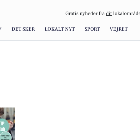
Gratis nyheder fra
dit
lokalområde
V
DET SKER
LOKALT NYT
SPORT
VEJRET