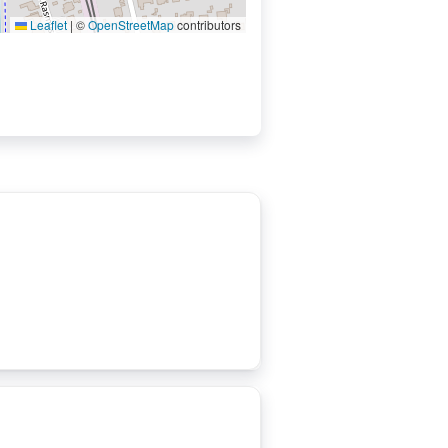
Leaflet
|
©
OpenStreetMap
contributors