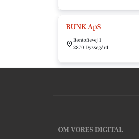
BUNK ApS
Røntoftevej 1
2870 Dyssegård
OM VORES DIGITAL