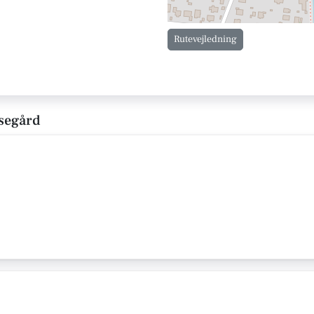
Rutevejledning
ssegård