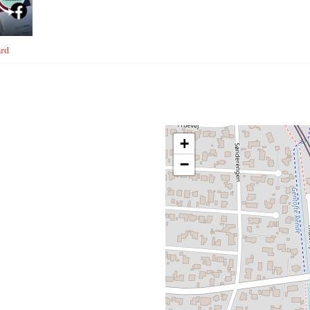
ård
+
−