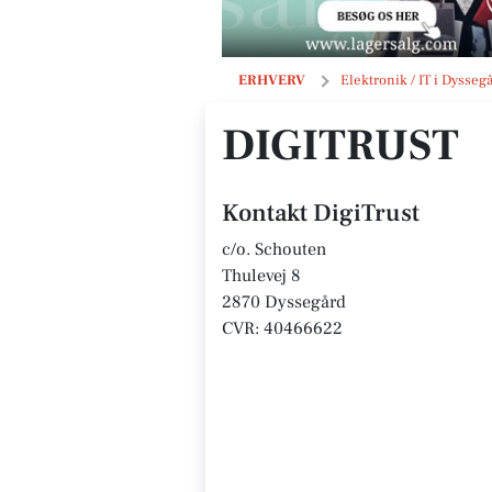
DigiTrust
ERHVERV
Elektronik / IT i Dysseg
DIGITRUST
Kontakt DigiTrust
c/o. Schouten
Thulevej 8
2870 Dyssegård
CVR: 40466622