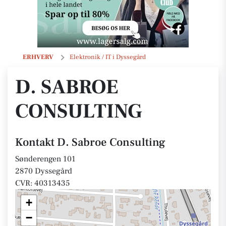
D. Sabroe Consulting
ERHVERV
Elektronik / IT i Dyssegård
D. SABROE
CONSULTING
Kontakt D. Sabroe Consulting
Sønderengen 101
2870 Dyssegård
CVR: 40313435
+
−