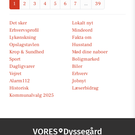
1
2
3
4
5
6
7
...
39
Det sker
Lokalt nyt
Erhvervsprofil
Mindeord
Lykønskning
Fakta om
Opslagstavlen
Husstand
Krop & Sundhed
Mød dine naboer
Sport
Boligmarked
Dagligvarer
Biler
Vejret
Erhverv
Alarm112
Jobnyt
Historisk
Læserbidrag
Kommunalvalg 2025
VORES
Dyssegård