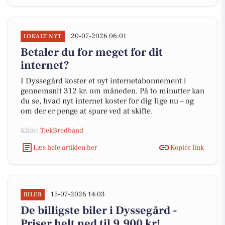
20-07-2026 06:01
LOKALT NYT
Betaler du for meget for dit
internet?
I Dyssegård koster et nyt internetabonnement i
gennemsnit 312 kr. om måneden. På to minutter kan
du se, hvad nyt internet koster for dig lige nu – og
om der er penge at spare ved at skifte.
Kilde:
TjekBredbånd
Læs hele artiklen her
Kopiér link
15-07-2026 14:03
BILER
De billigste biler i Dyssegård -
Priser helt ned til 9.900 kr!