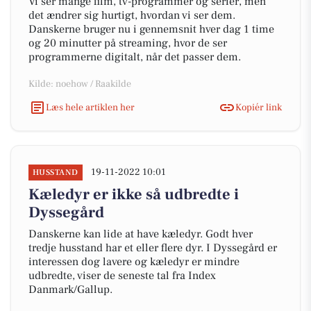
Vi ser mange film, tv-programmer og serier, men
det ændrer sig hurtigt, hvordan vi ser dem.
Danskerne bruger nu i gennemsnit hver dag 1 time
og 20 minutter på streaming, hvor de ser
programmerne digitalt, når det passer dem.
Kilde: noehow / Raakilde
Læs hele artiklen her
Kopiér link
19-11-2022 10:01
HUSSTAND
Kæledyr er ikke så udbredte i
Dyssegård
Danskerne kan lide at have kæledyr. Godt hver
tredje husstand har et eller flere dyr. I Dyssegård er
interessen dog lavere og kæledyr er mindre
udbredte, viser de seneste tal fra Index
Danmark/Gallup.