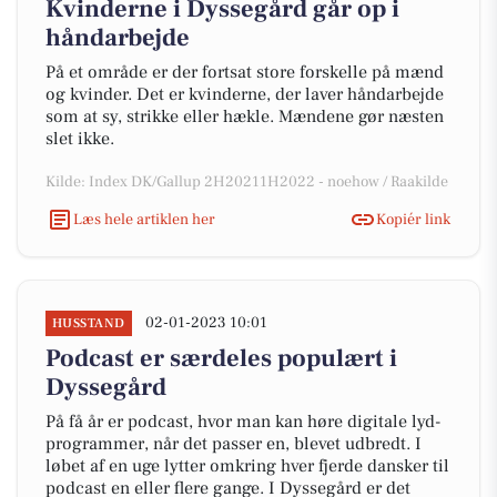
Kvinderne i Dyssegård går op i
håndarbejde
På et område er der fortsat store forskelle på mænd
og kvinder. Det er kvinderne, der laver håndarbejde
som at sy, strikke eller hækle. Mændene gør næsten
slet ikke.
Kilde: Index DK/Gallup 2H20211H2022 - noehow / Raakilde
Læs hele artiklen her
Kopiér link
02-01-2023 10:01
HUSSTAND
Podcast er særdeles populært i
Dyssegård
På få år er podcast, hvor man kan høre digitale lyd-
programmer, når det passer en, blevet udbredt. I
løbet af en uge lytter omkring hver fjerde dansker til
podcast en eller flere gange. I Dyssegård er det