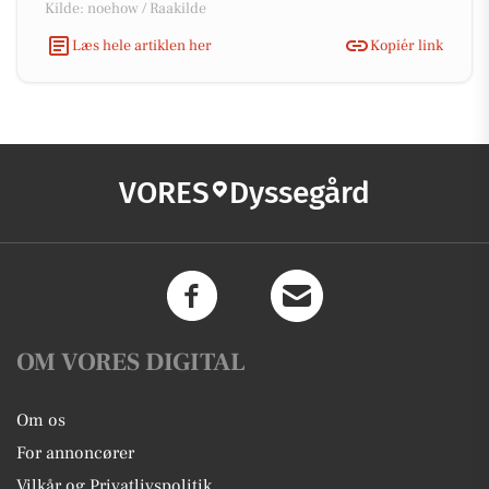
Kilde: noehow / Raakilde
Læs hele artiklen her
Kopiér link
VORES
Dyssegård
OM VORES DIGITAL
Om os
For annoncører
Vilkår og Privatlivspolitik