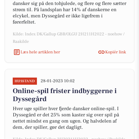
dansker sig på den tohjulede, og flere og flere sætter
strøm til. På landsplan har 14% af danskerne en
elcykel, men Dyssegård er ikke ligefrem i
førerfeltet.
Kilde: Index DK/Gallup GBR/OLGU 2H211H2022 - noehow /
Raakilde
Læs hele artiklen her
Kopiér link
28-01-2023 10:02
HUSSTAND
Online-spil frister indbyggerne i
Dyssegård
Hver uge spiller hver fjerde dansker online-spil. I
Dyssegård er det 25% som kaster sig over spil på
nettet mindst en gang om ugen. Og halvdelen af
dem, der spiller, gør det dagligt.