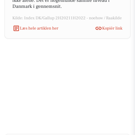
ikke alene. Det er nogenlunde samme niveau i
Danmark i gennemsnit.
Kilde: Index DK/Gallup 2H20211H2022 - noehow / Raakilde
Læs hele artiklen her
Kopiér link