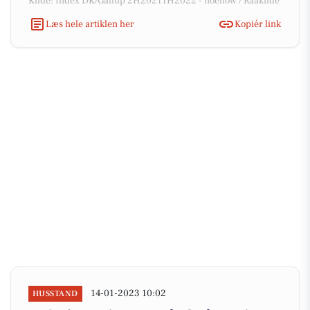
Kilde: Index DK/Gallup 2H20211H2022 - noehow / Raakilde
Læs hele artiklen her
Kopiér link
14-01-2023 10:02
HUSSTAND