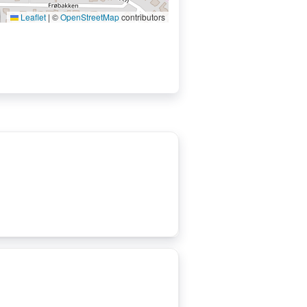
Leaflet
|
©
OpenStreetMap
contributors