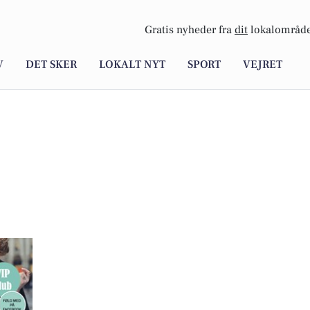
Gratis nyheder fra
dit
lokalområde
V
DET SKER
LOKALT NYT
SPORT
VEJRET