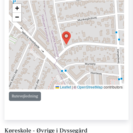
+
−
Leaflet
|
©
OpenStreetMap
contributors
Rutevejledning
Køreskole - Øvrige i Dyssegård