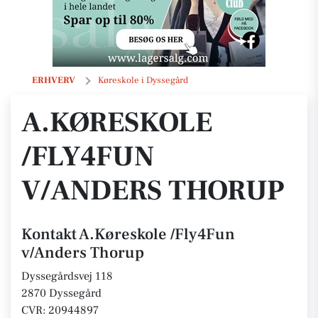
A.Køreskole /Fly4Fun v/Anders Thorup
ERHVERV
Køreskole i Dyssegård
A.KØRESKOLE
/FLY4FUN
V/ANDERS THORUP
Kontakt A.Køreskole /Fly4Fun
v/Anders Thorup
Dyssegårdsvej 118
2870 Dyssegård
CVR: 20944897