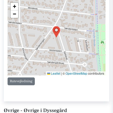
+
−
Leaflet
|
©
OpenStreetMap
contributors
Rutevejledning
Øvrige - Øvrige i Dyssegård